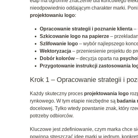
etap ma ogromne znaczenie dla końcowego efekt
nieodpowiednio oddającym charakter marki. Poniż
projektowaniu logo
:
Opracowanie strategii i poznanie klienta
– 
Szkicowanie logo na papierze
– przekładan
Szlifowanie logo
– wybór najlepszego konce
Wektoryzacja
– przeniesienie projektu do p
Dobór kolorów
– decyzja oparta na
psychol
Przygotowanie instrukcji zastosowania lo
Krok 1 – Opracowanie strategii i poz
Każdy skuteczny proces
projektowania logo
rozp
rynkowego. W tym etapie niezbędne są
badania 
docelowej. Tylko wtedy powstanie znak, który rz
potrzeby odbiorców.
Kluczowe jest zdefiniowanie, czym marka chce s
powinna streszczać ideę marki w jednym, konkret