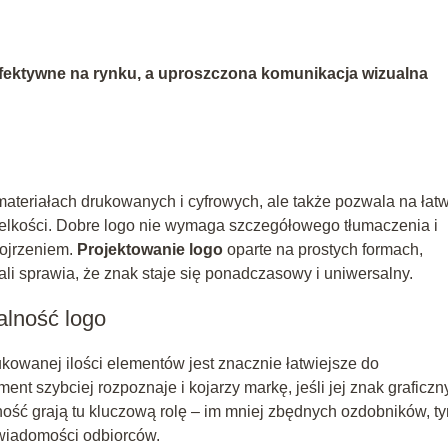
 efektywne na rynku, a uproszczona komunikacja wizualna
 materiałach drukowanych i cyfrowych, ale także pozwala na łat
ielkości. Dobre logo nie wymaga szczegółowego tłumaczenia i
pojrzeniem.
Projektowanie logo
oparte na prostych formach,
ali sprawia, że znak staje się ponadczasowy i uniwersalny.
alność logo
ukowanej ilości elementów jest znacznie łatwiejsze do
t szybciej rozpoznaje i kojarzy markę, jeśli jej znak graficzn
ność grają tu kluczową rolę – im mniej zbędnych ozdobników, t
świadomości odbiorców.