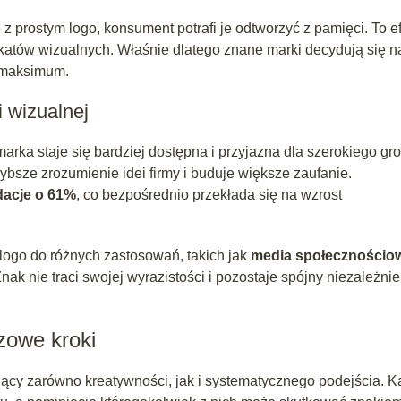
z prostym logo, konsument potrafi je odtworzyć z pamięci. To e
atów wizualnych. Właśnie dlatego znane marki decydują się n
 maksimum.
 wizualnej
rka staje się bardziej dostępna i przyjazna dla szerokiego gr
bsze zrozumienie idei firmy i buduje większe zaufanie.
acje o 61%
, co bezpośrednio przekłada się na wzrost
logo do różnych zastosowań, takich jak
media społecznościo
ak nie traci swojej wyrazistości i pozostaje spójny niezależnie
zowe kroki
ący zarówno kreatywności, jak i systematycznego podejścia. K