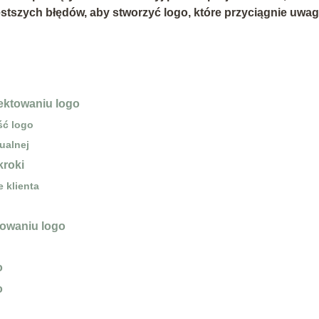
zęstszych błędów, aby stworzyć logo, które przyciągnie uwag
jektowaniu logo
ść logo
ualnej
kroki
e klienta
towaniu logo
o
o