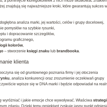
u, a pominięcie któregokolwiek z nich może skutkować znakie
ej znajdują się najważniejsze kroki, które gwarantują sukces 
dogłębna analiza marki, jej wartości, celów i grupy docelowej,
ie pomysłów na szybkie rysunki,
ptu i dopracowanie szczegółów,
rogramu graficznego,
ogii kolorów
,
go
– stworzenie
księgi znaku
lub
brandbooka
.
nanie klienta
oczyna się od gruntownego poznania firmy i jej otoczenia
rynku
, analiza konkurencji oraz zrozumienie oczekiwań grupy
eczywiście wpisze się w DNA marki i będzie odpowiadał na real
ię wyróżniać i jakie emocje chce wywoływać. Właściwa
strateg
nym zdaniu. Dzięki temu projektant zyskuje jasny punkt odniesi