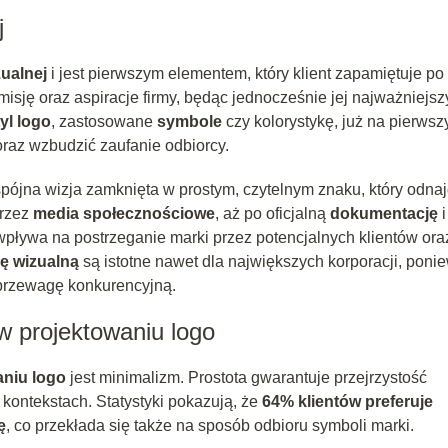
j
zualnej
i jest pierwszym elementem, który klient zapamiętuje po
 misję oraz aspiracje firmy, będąc jednocześnie jej najważniejs
tyl logo
, zastosowane
symbole
czy kolorystykę, już na pierwsz
raz wzbudzić zaufanie odbiorcy.
spójna wizja zamknięta w prostym, czytelnym znaku, który odna
przez
media społecznościowe
, aż po oficjalną
dokumentację
i
wpływa na postrzeganie marki przez potencjalnych klientów ora
ję wizualną
są istotne nawet dla największych korporacji, poni
 przewagę konkurencyjną.
w projektowaniu logo
aniu logo
jest minimalizm. Prostota gwarantuje przejrzystość
kontekstach. Statystyki pokazują, że
64% klientów preferuje
ę
, co przekłada się także na sposób odbioru symboli marki.