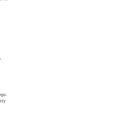
.
ego.
rzy