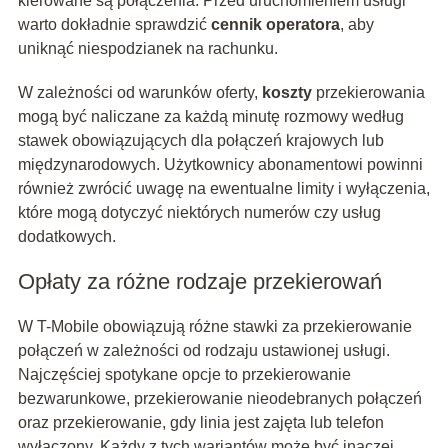
kierowane są połączenia. Przed uruchomieniem usługi
warto dokładnie sprawdzić
cennik operatora
, aby
uniknąć niespodzianek na rachunku.
W zależności od warunków oferty,
koszty
przekierowania
mogą być naliczane za każdą minutę rozmowy według
stawek obowiązujących dla połączeń krajowych lub
międzynarodowych. Użytkownicy abonamentowi powinni
również zwrócić uwagę na ewentualne limity i wyłączenia,
które mogą dotyczyć niektórych numerów czy usług
dodatkowych.
Opłaty za różne rodzaje przekierowań
W T-Mobile obowiązują różne stawki za przekierowanie
połączeń w zależności od rodzaju ustawionej usługi.
Najczęściej spotykane opcje to przekierowanie
bezwarunkowe, przekierowanie nieodebranych połączeń
oraz przekierowanie, gdy linia jest zajęta lub telefon
wyłączony. Każdy z tych wariantów może być inaczej