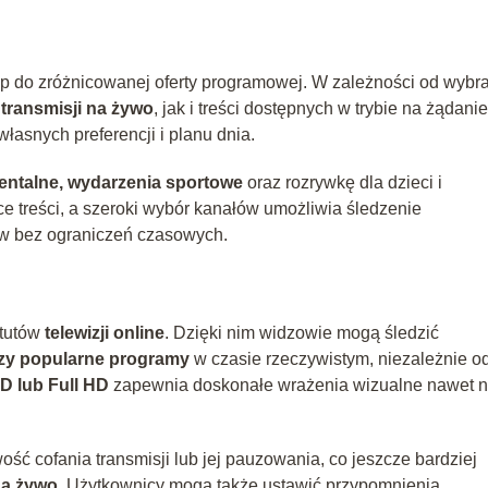
 do zróżnicowanej oferty programowej. W zależności od wybr
z
transmisji na żywo
, jak i treści dostępnych w trybie na żądanie
asnych preferencji i planu dnia.
mentalne, wydarzenia sportowe
oraz rozrywkę dla dzieci i
ce treści, a szeroki wybór kanałów umożliwia śledzenie
w bez ograniczeń czasowych.
atutów
telewizji online
. Dzięki nim widzowie mogą śledzić
czy popularne programy
w czasie rzeczywistym, niezależnie o
D lub Full HD
zapewnia doskonałe wrażenia wizualne nawet 
ość cofania transmisji lub jej pauzowania, co jeszcze bardziej
na żywo
. Użytkownicy mogą także ustawić przypomnienia