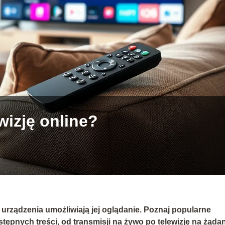
wizję online?
kie urządzenia umożliwiają jej oglądanie. Poznaj popularne
stępnych treści, od transmisji na żywo po telewizję na żądan