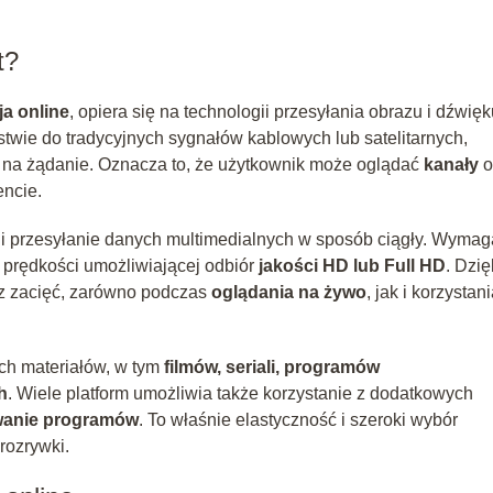
t?
ja online
, opiera się na technologii przesyłania obrazu i dźwięk
wie do tradycyjnych sygnałów kablowych lub satelitarnych,
b na żądanie. Oznacza to, że użytkownik może oglądać
kanały
o
ncie.
zyli przesyłanie danych multimedialnych w sposób ciągły. Wyma
 o prędkości umożliwiającej odbiór
jakości HD lub Full HD
. Dzię
ez zacięć, zarówno podczas
oglądania na żywo
, jak i korzystani
ch materiałów, w tym
filmów, seriali, programów
h
. Wiele platform umożliwia także korzystanie z dodatkowych
ywanie programów
. To właśnie elastyczność i szeroki wybór
rozrywki.