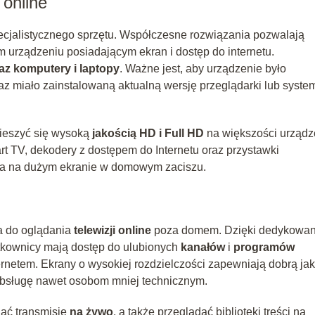
 online
pecjalistycznego sprzętu. Współczesne rozwiązania pozwalają
 urządzeniu posiadającym ekran i dostęp do internetu.
raz komputery i laptopy
. Ważne jest, aby urządzenie było
az miało zainstalowaną aktualną wersję przeglądarki lub syste
cieszyć się wysoką
jakością HD i Full HD
na większości urząd
t TV, dekodery z dostępem do Internetu oraz przystawki
ia na dużym ekranie w domowym zaciszu.
ia do oglądania
telewizji online
poza domem. Dzięki dedykowa
ytkownicy mają dostęp do ulubionych
kanałów
i
programów
ternetem. Ekrany o wysokiej rozdzielczości zapewniają dobrą ja
ją obsługę nawet osobom mniej technicznym.
dać transmisje
na żywo
, a także przeglądać biblioteki treści na