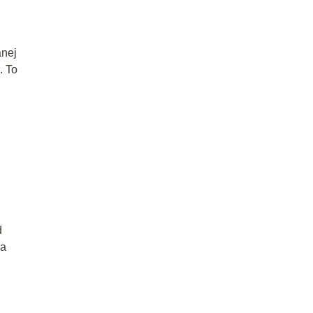
anej
. To
d
na