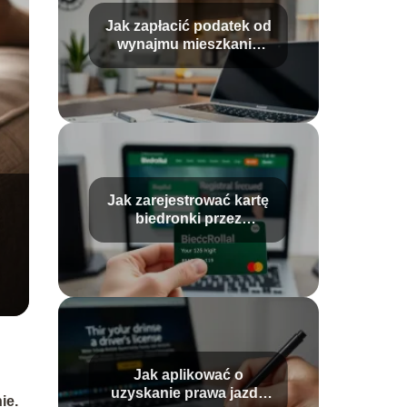
Jak zapłacić podatek od
wynajmu mieszkania
przez Internet?
Jak zarejestrować kartę
biedronki przez
Internet?
Jak aplikować o
uzyskanie prawa jazdy
ie.