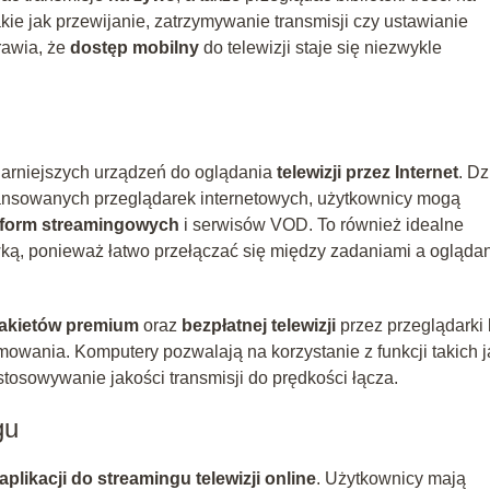
kie jak przewijanie, zatrzymywanie transmisji czy ustawianie
rawia, że
dostęp mobilny
do telewizji staje się niezwykle
larniejszych urządzeń do oglądania
telewizji przez Internet
. Dz
ansowanych przeglądarek internetowych, użytkownicy mogą
tform streamingowych
i serwisów VOD. To również idealne
wką, ponieważ łatwo przełączać się między zadaniami a ogląda
akietów premium
oraz
bezpłatnej telewizji
przez przeglądarki
wania. Komputery pozwalają na korzystanie z funkcji takich j
tosowywanie jakości transmisji do prędkości łącza.
gu
 aplikacji do streamingu telewizji online
. Użytkownicy mają