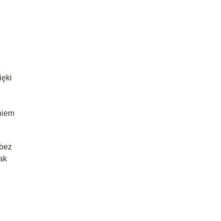
ięki
niem
 bez
ak