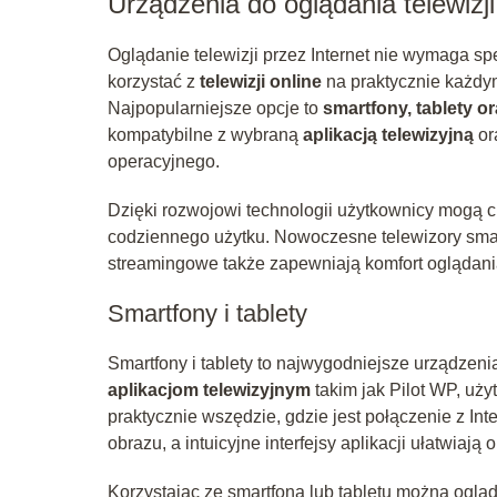
Urządzenia do oglądania telewizji
Oglądanie telewizji przez Internet nie wymaga s
korzystać z
telewizji online
na praktycznie każdym
Najpopularniejsze opcje to
smartfony, tablety o
kompatybilne z wybraną
aplikacją telewizyjną
or
operacyjnego.
Dzięki rozwojowi technologii użytkownicy mogą 
codziennego użytku. Nowoczesne telewizory smar
streamingowe także zapewniają komfort oglądan
Smartfony i tablety
Smartfony i tablety to najwygodniejsze urządzen
aplikacjom telewizyjnym
takim jak Pilot WP, uż
praktycznie wszędzie, gdzie jest połączenie z In
obrazu, a intuicyjne interfejsy aplikacji ułatwia
Korzystając ze smartfona lub tabletu można oglą