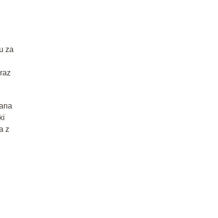
u za
raz
gana
ki
a z